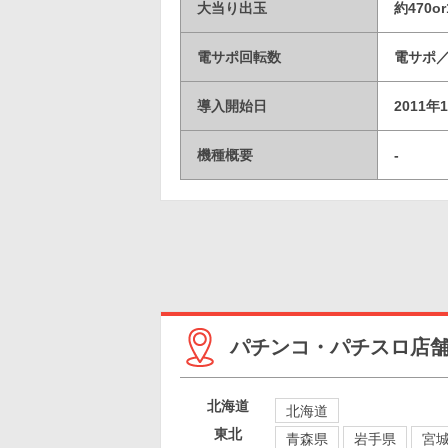
大当り出玉
約470or
電サポ回転数
電サポ／
導入開始日
2011年
機種概要
-
パチンコ・パチスロ店
北海道
北海道
東北
青森県
岩手県
宮