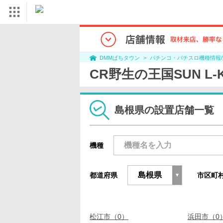
パチンコ・パチスロ機種情報
DMMぱちタウン
CR野生の王国SUN L
島根県の設置店舗一覧
機種
都道府県
市区町
松江市（0）
浜田市（0