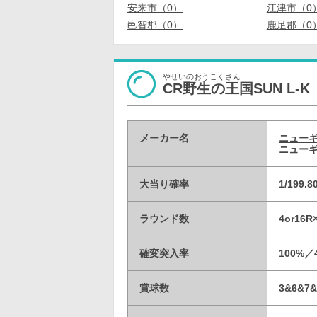
安来市（0）
江津市（0
邑智郡（0）
鹿足郡（0
やせいのおうこくさん
CR野生の王国SUN L-K
メーカー名
ニュー
ニューギ
大当り確率
1/199
ラウンド数
4or16
確変突入率
100%
賞球数
3&6&7&