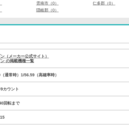
）
雲南市（0）
仁多郡（0）
）
隠岐郡（0）
ギン（メーカー公式サイト）
ン の掲載機種一覧
.80（通常時）1/56.59（高確率時）
R×9カウント
／40回転まで
15