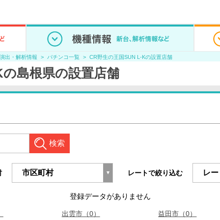
/演出・解析情報
パチンコ一覧
CR野生の王国SUN L-Kの設置店舗
-Kの島根県の設置店舗
検索
村
レートで絞り込む
登録データがありません
）
出雲市（0）
益田市（0）