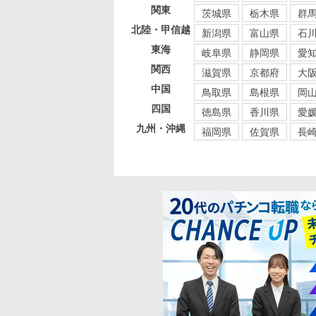
関東
茨城県
栃木県
群
北陸・甲信越
新潟県
富山県
石
東海
岐阜県
静岡県
愛
関西
滋賀県
京都府
大
中国
鳥取県
島根県
岡
四国
徳島県
香川県
愛
九州・沖縄
福岡県
佐賀県
長