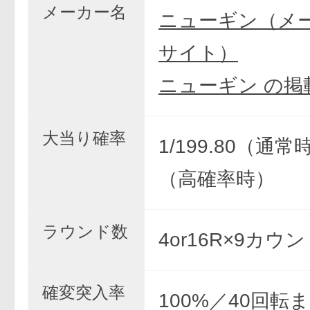
メーカー名
ニューギン（メ
サイト）
ニューギン の掲
大当り確率
1/199.80（通常時
（高確率時）
ラウンド数
4or16R×9カウ
確変突入率
100%／40回転