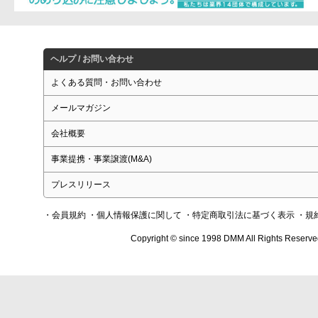
ヘルプ / お問い合わせ
よくある質問・お問い合わせ
メールマガジン
会社概要
事業提携・事業譲渡(M&A)
プレスリリース
・会員規約
・個人情報保護に関して
・特定商取引法に基づく表示
・規
Copyright © since 1998 DMM All Rights Reserve