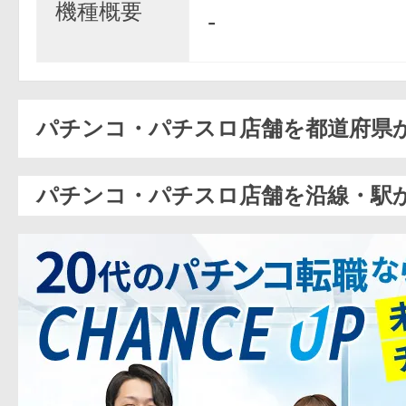
機種概要
-
パチンコ・パチスロ店舗を都道府県
パチンコ・パチスロ店舗を沿線・駅