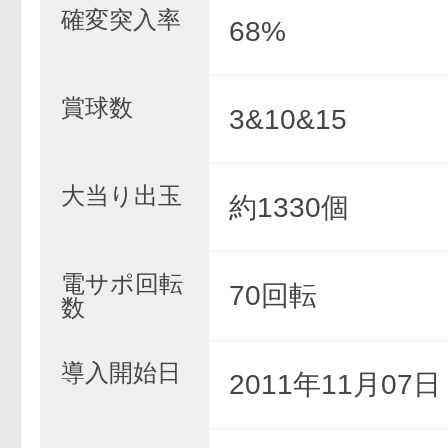
確変突入率
68%
賞球数
3&10&15
大当り出玉
約1330個
電サポ回転
70回転
数
導入開始日
2011年11月07