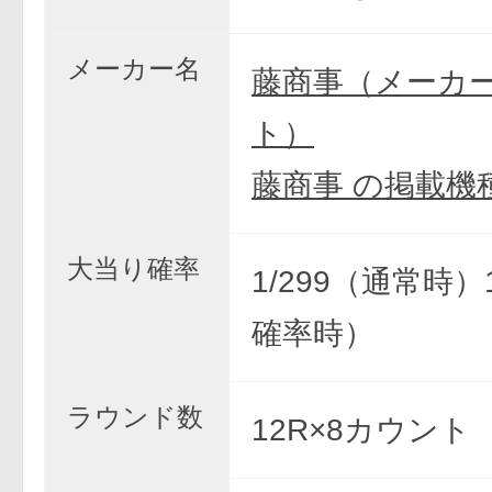
メーカー名
藤商事（メーカ
ト）
藤商事 の掲載機
大当り確率
1/299（通常時）
確率時）
ラウンド数
12R×8カウント