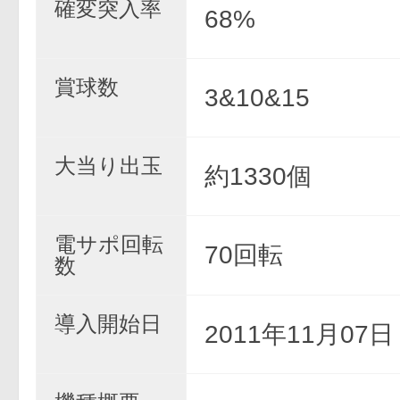
確変突入率
68%
賞球数
3&10&15
大当り出玉
約1330個
電サポ回転
70回転
数
導入開始日
2011年11月07