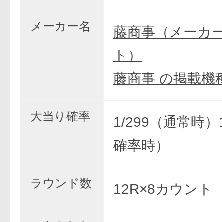
メーカー名
藤商事（メーカ
ト）
藤商事 の掲載機
大当り確率
1/299（通常時）
確率時）
ラウンド数
12R×8カウント