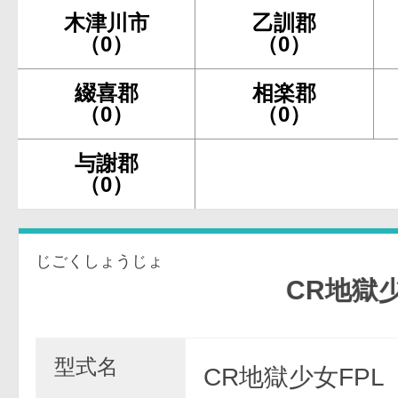
木津川市
乙訓郡
（0）
（0）
綴喜郡
相楽郡
（0）
（0）
与謝郡
（0）
じごくしょうじょ
CR地獄少女F
型式名
CR地獄少女FPL