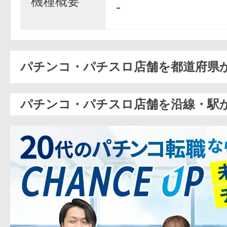
機種概要
-
パチンコ・パチスロ店舗を都道府県
パチンコ・パチスロ店舗を沿線・駅