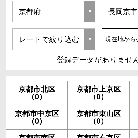
現在地から
登録データがありませ
京都市北区
京都市上京区
（0）
（0）
京都市中京区
京都市東山区
（0）
（0）
京都市南区
京都市右京区