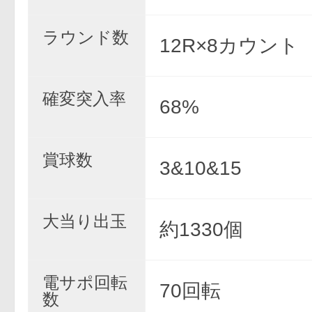
ラウンド数
12R×8カウント
確変突入率
68%
賞球数
3&10&15
大当り出玉
約1330個
電サポ回転
70回転
数