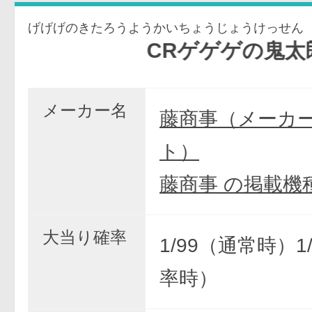
げげげのきたろうようかいちょうじょうけっせん
CRゲゲゲの鬼太郎～妖
メーカー名
藤商事（メーカ
ト）
藤商事 の掲載機
大当り確率
1/99（通常時）1
率時）