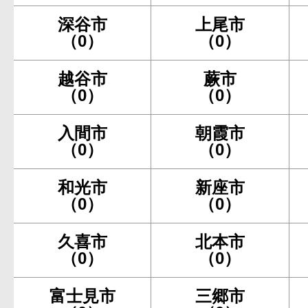
深谷市
上尾市
（0）
（0）
越谷市
蕨市
（0）
（0）
入間市
朝霞市
（0）
（0）
和光市
新座市
（0）
（0）
久喜市
北本市
（0）
（0）
富士見市
三郷市