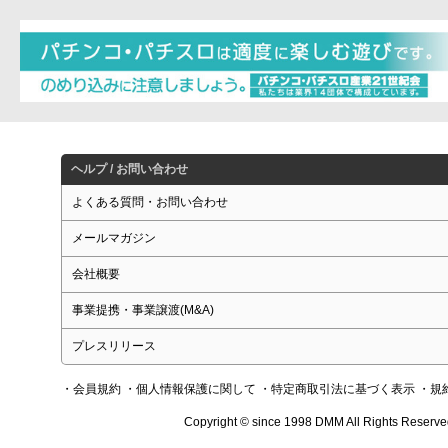
ヘルプ / お問い合わせ
よくある質問・お問い合わせ
メールマガジン
会社概要
事業提携・事業譲渡(M&A)
プレスリリース
・会員規約
・個人情報保護に関して
・特定商取引法に基づく表示
・規
Copyright © since 1998 DMM All Rights Reserve