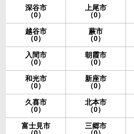
深谷市
上尾市
（0）
（0）
越谷市
蕨市
（0）
（0）
入間市
朝霞市
（0）
（0）
和光市
新座市
（0）
（0）
久喜市
北本市
（0）
（0）
富士見市
三郷市
（0）
（0）