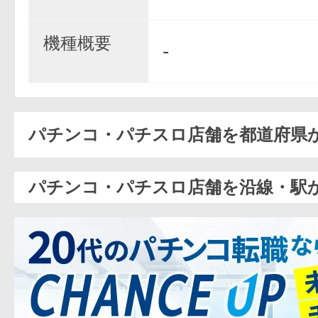
機種概要
-
パチンコ・パチスロ店舗を都道府県
パチンコ・パチスロ店舗を沿線・駅