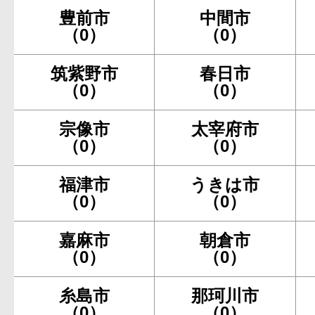
豊前市
中間市
（0）
（0）
筑紫野市
春日市
（0）
（0）
宗像市
太宰府市
（0）
（0）
福津市
うきは市
（0）
（0）
嘉麻市
朝倉市
（0）
（0）
糸島市
那珂川市
（0）
（0）