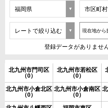
現在地から
登録データがありませ
北九州市門司区
北九州市若松区
（0）
（0）
北九州市小倉北区
北九州市小倉南区
（0）
（0）
北九州市八幡西区
福岡市東区