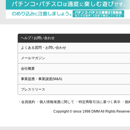
ヘルプ / お問い合わせ
よくある質問・お問い合わせ
メールマガジン
会社概要
事業提携・事業譲渡(M&A)
プレスリリース
・会員規約
・個人情報保護に関して
・特定商取引法に基づく表示
・規
Copyright © since 1998 DMM All Rights Reserve