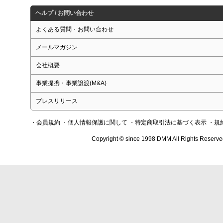
ヘルプ / お問い合わせ
よくある質問・お問い合わせ
メールマガジン
会社概要
事業提携・事業譲渡(M&A)
プレスリリース
・会員規約
・個人情報保護に関して
・特定商取引法に基づく表示
・規
Copyright © since 1998 DMM All Rights Reserve