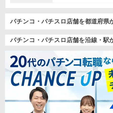
パチンコ・パチスロ店舗を都道府県
パチンコ・パチスロ店舗を沿線・駅