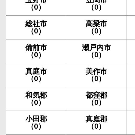
（0）
（0）
総社市
高梁市
（0）
（0）
備前市
瀬戸内市
（0）
（0）
真庭市
美作市
（0）
（0）
和気郡
都窪郡
（0）
（0）
小田郡
真庭郡
（0）
（0）