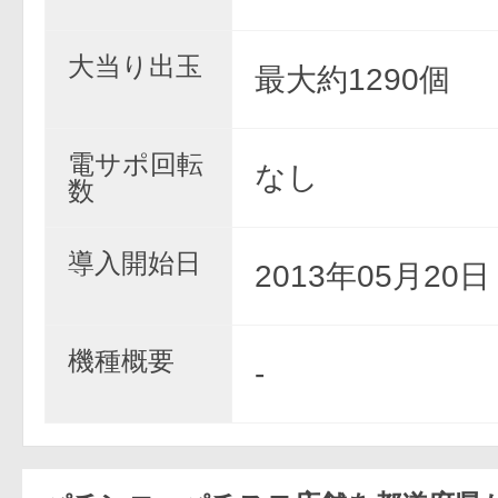
大当り出玉
最大約1290個
電サポ回転
なし
数
導入開始日
2013年05月20
機種概要
-