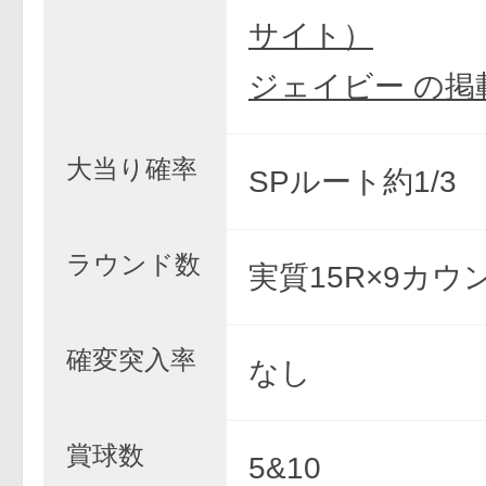
サイト）
ジェイビー の掲
大当り確率
SPルート約1/3
ラウンド数
実質15R×9カウ
確変突入率
なし
賞球数
5&10