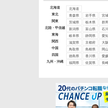
北海道
北海道
東北
青森県
岩手県
宮
関東
茨城県
栃木県
群
北陸・甲信越
新潟県
富山県
石
東海
岐阜県
静岡県
愛
関西
滋賀県
京都府
大
中国
鳥取県
島根県
岡
四国
徳島県
香川県
愛
九州・沖縄
福岡県
佐賀県
長