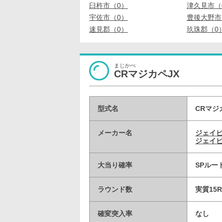
臼杵市（0）
津久見市（
宇佐市（0）
豊後大野市
速見郡（0）
玖珠郡（0
まじかぺ
CRマジカペJX
型式名
CRマジ
メーカー名
ジェイ
ジェイビ
大当り確率
SPルート
ラウンド数
実質15
確変突入率
なし