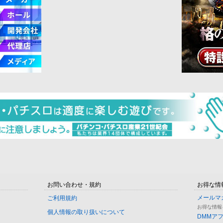
お問い合わせ・規約
お得な情
メールマ
ご利用規約
お得な情報
個人情報の取り扱いについて
DMMア