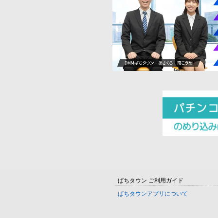
ぱちタウン ご利用ガイド
ぱちタウンアプリについて