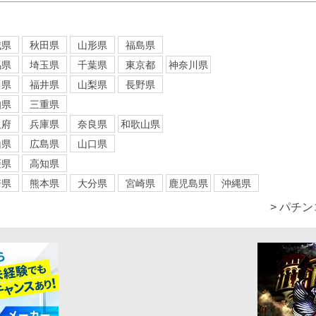
城県
秋田県
山形県
福島県
馬県
埼玉県
千葉県
東京都
神奈川県
川県
福井県
山梨県
長野県
知県
三重県
阪府
兵庫県
奈良県
和歌山県
山県
広島県
山口県
媛県
高知県
崎県
熊本県
大分県
宮崎県
鹿児島県
沖縄県
> パチ