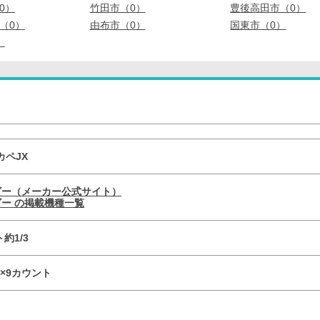
0）
竹田市（0）
豊後高田市（0）
（0）
由布市（0）
国東市（0）
）
カペJX
ビー（メーカー公式サイト）
ー の掲載機種一覧
約1/3
R×9カウント