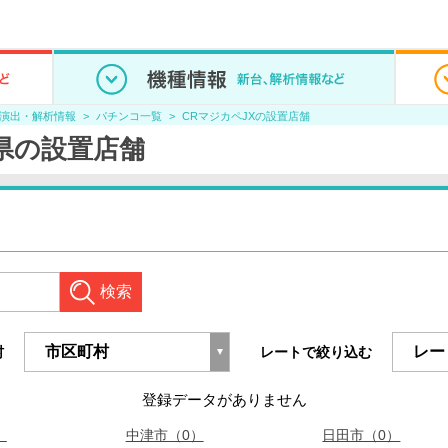
/演出・解析情報
パチンコ一覧
CRマジカペJXの設置店舗
県の設置店舗
検索
村
レートで絞り込む
登録データがありません
）
中津市（0）
日田市（0）