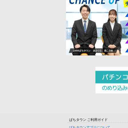
ぱちタウン ご利用ガイド
ぱちタウンアプリについて