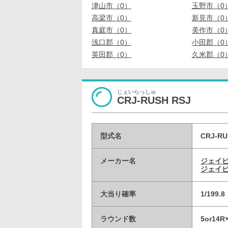
津山市（0）
玉野市（0
高梁市（0）
新見市（0
真庭市（0）
美作市（0
浅口郡（0）
小田郡（0
英田郡（0）
久米郡（0
じぇいらっしゅ
CRJ-RUSH RSJ
型式名
CRJ-RU
メーカー名
ジェイ
ジェイビ
大当り確率
1/199
ラウンド数
5or14