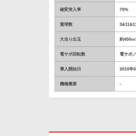
確変突入率
70%
賞球数
3&11&1
大当り出玉
約450or
電サポ回転数
電サポ／
導入開始日
2010年
機種概要
-