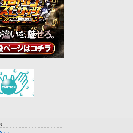
報
ガジン