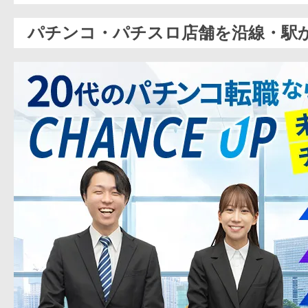
パチンコ・パチスロ店舗を沿線・駅