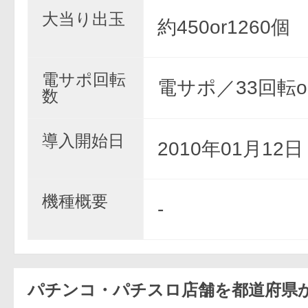
大当り出玉
約450or1260個
電サポ回転
電サポ／33回転
数
導入開始日
2010年01月12
機種概要
-
パチンコ・パチスロ店舗を都道府県