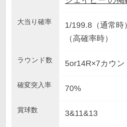
ジェイビー の掲
大当り確率
1/199.8（通常時）
（高確率時）
ラウンド数
5or14R×7カウ
確変突入率
70%
賞球数
3&11&13