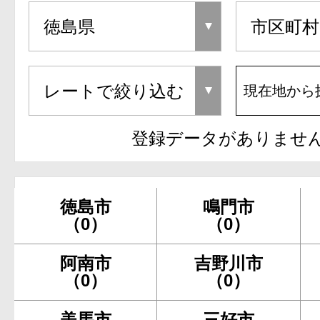
現在地から
登録データがありませ
徳島市
鳴門市
（0）
（0）
阿南市
吉野川市
（0）
（0）
美馬市
三好市