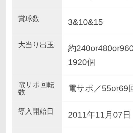
賞球数
3&10&15
大当り出玉
約240or480or960
1920個
電サポ回転
電サポ／55or69
数
導入開始日
2011年11月07