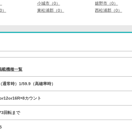
）
小城市（0）
嬉野市（0）
0）
東松浦郡（0）
西松浦郡（0）
掲載機種一覧
.6（通常時）1/59.9（高確率時）
8or12or16R×8カウント
／73回転まで
5