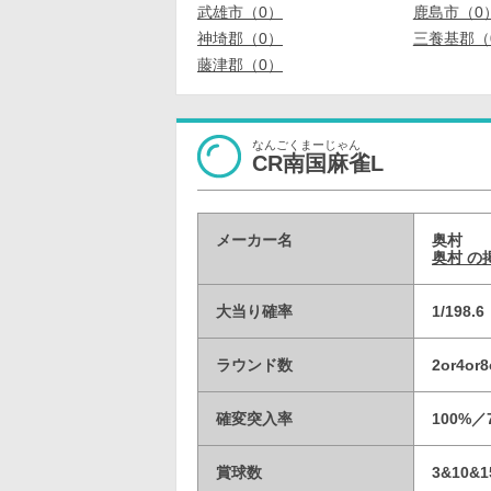
武雄市（0）
鹿島市（0
神埼郡（0）
三養基郡（
藤津郡（0）
なんごくまーじゃん
CR南国麻雀L
メーカー名
奥村
奥村 の
大当り確率
1/198
ラウンド数
2or4or
確変突入率
100%
賞球数
3&10&1