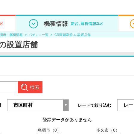
/演出・解析情報
パチンコ一覧
CR南国麻雀Lの設置店舗
県の設置店舗
検索
村
レートで絞り込む
登録データがありません
）
鳥栖市（0）
多久市（0）