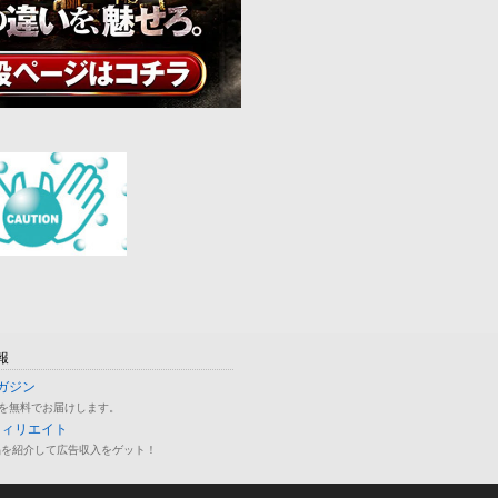
報
ガジン
を無料でお届けします。
フィリエイト
品を紹介して広告収入をゲット！