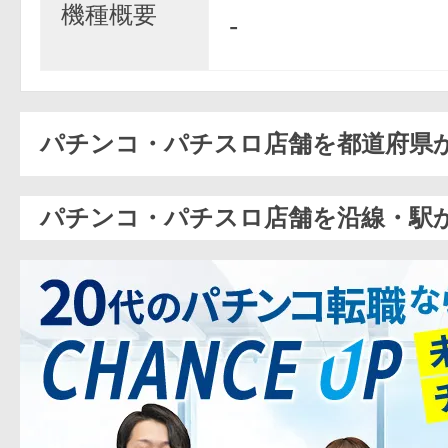
機種概要
-
パチンコ・パチスロ店舗を都道府県
パチンコ・パチスロ店舗を沿線・駅