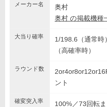
メーカー名
奥村
奥村 の掲載機種
大当り確率
1/198.6（通常時）
（高確率時）
ラウンド数
2or4or8or12or
ント
確変突入率
100%／73回転