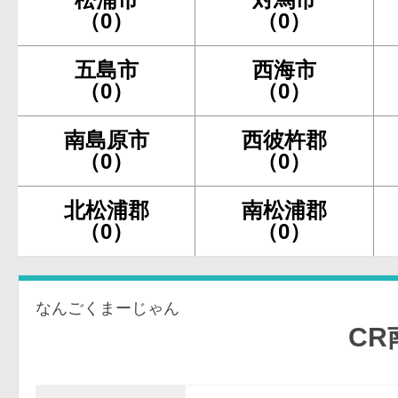
（0）
（0）
五島市
西海市
（0）
（0）
南島原市
西彼杵郡
（0）
（0）
北松浦郡
南松浦郡
（0）
（0）
なんごくまーじゃん
CR南国