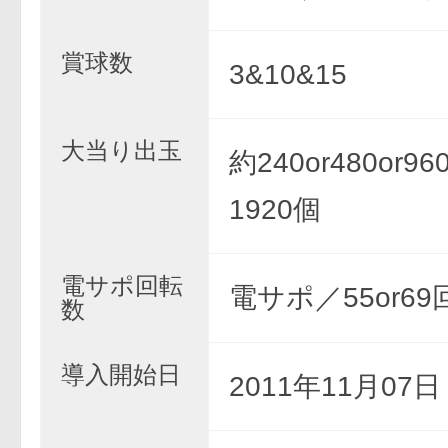
賞球数
3&10&15
大当り出玉
約240or480or960
1920個
電サポ回転
電サポ／55or69
数
導入開始日
2011年11月07