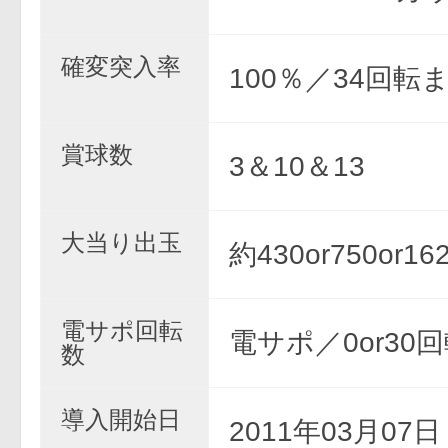
確変突入率
100％／34回転
賞球数
3＆10＆13
大当り出玉
約430or750or16
電サポ回転
電サポ／0or30
数
導入開始日
2011年03月07