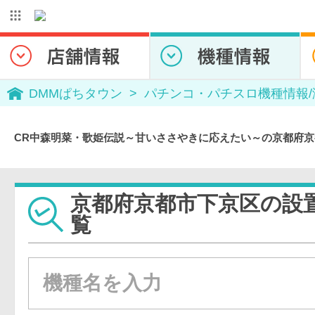
DMMぱちタウン
パチンコ・パチスロ機種情報
CR中森明菜・歌姫伝説～甘いささやきに応えたい～の京都府
京都府京都市下京区の設
覧