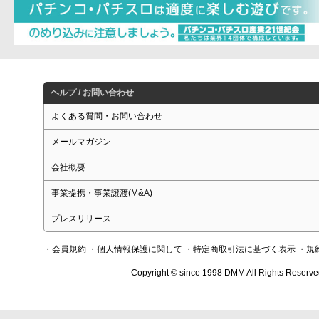
ヘルプ / お問い合わせ
よくある質問・お問い合わせ
メールマガジン
会社概要
事業提携・事業譲渡(M&A)
プレスリリース
・会員規約
・個人情報保護に関して
・特定商取引法に基づく表示
・規
Copyright © since 1998 DMM All Rights Reserve