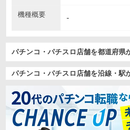
機種概要
-
パチンコ・パチスロ店舗を都道府県
パチンコ・パチスロ店舗を沿線・駅