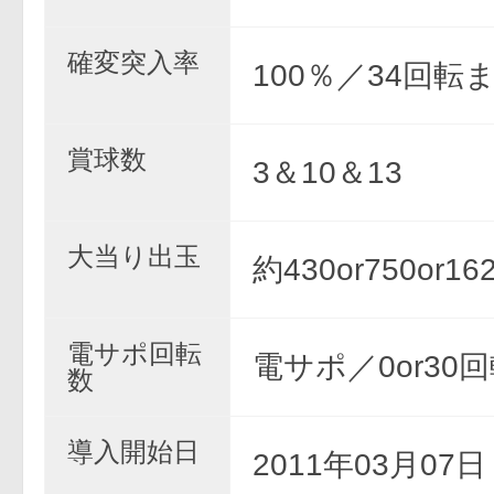
確変突入率
100％／34回転
賞球数
3＆10＆13
大当り出玉
約430or750or16
電サポ回転
電サポ／0or30
数
導入開始日
2011年03月07