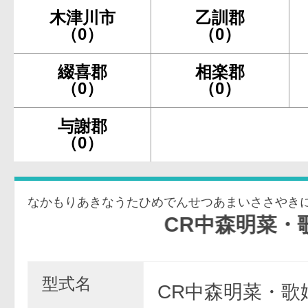
木津川市
乙訓郡
（0）
（0）
綴喜郡
相楽郡
（0）
（0）
与謝郡
（0）
なかもりあきなうたひめでんせつあまいささやき
CR中森明菜・歌姫伝
型式名
CR中森明菜・歌姫