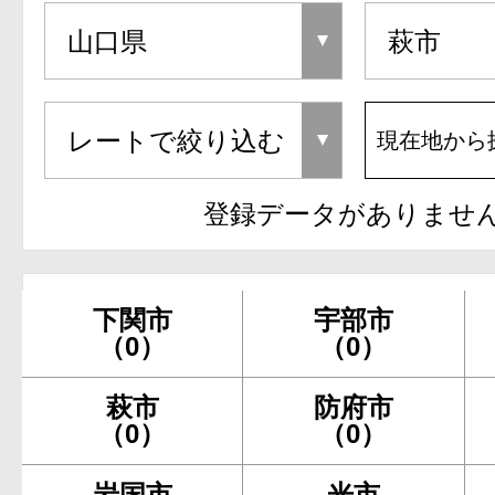
現在地から
登録データがありませ
下関市
宇部市
（0）
（0）
萩市
防府市
（0）
（0）
岩国市
光市