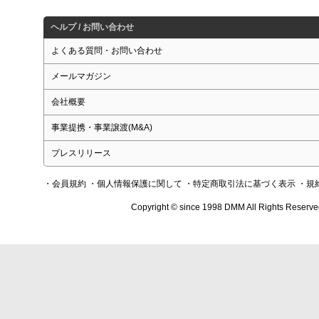
ヘルプ / お問い合わせ
よくある質問・お問い合わせ
メールマガジン
会社概要
事業提携・事業譲渡(M&A)
プレスリリース
・会員規約
・個人情報保護に関して
・特定商取引法に基づく表示
・規
Copyright © since 1998 DMM All Rights Reserve