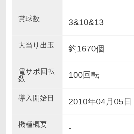
賞球数
3&10&13
大当り出玉
約1670個
電サポ回転
100回転
数
導入開始日
2010年04月05
機種概要
-