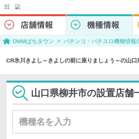
DMMぱちタウン
パチンコ・パチスロ機種情報
CR氷川きよし～きよしの前に座りましょう～の山口
山口県柳井市の設置店舗