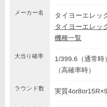
メーカー名
タイヨーエレッ
タイヨーエレック
機種一覧
大当り確率
1/399.6（通常時）
（高確率時）
ラウンド数
実質4or8or15R