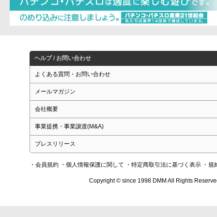
ヘルプ / お問い合わせ
よくある質問・お問い合わせ
メールマガジン
会社概要
事業提携・事業譲渡(M&A)
プレスリリース
・会員規約
・個人情報保護に関して
・特定商取引法に基づく表示
・規
Copyright © since 1998 DMM All Rights Reserve