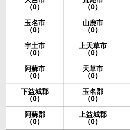
（0）
（0）
玉名市
山鹿市
（0）
（0）
宇土市
上天草市
（0）
（0）
阿蘇市
天草市
（0）
（0）
下益城郡
玉名郡
（0）
（0）
阿蘇郡
上益城郡
（0）
（0）