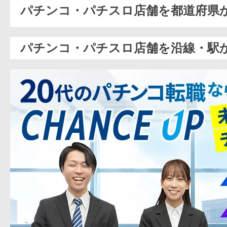
パチンコ・パチスロ店舗を都道府県
パチンコ・パチスロ店舗を沿線・駅