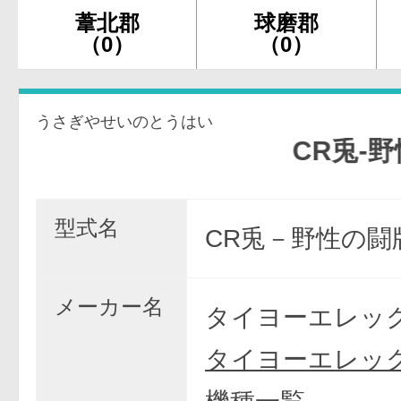
葦北郡
球磨郡
（0）
（0）
うさぎやせいのとうはい
CR兎‐野性の闘
型式名
CR兎－野性の闘牌
メーカー名
タイヨーエレッ
タイヨーエレック