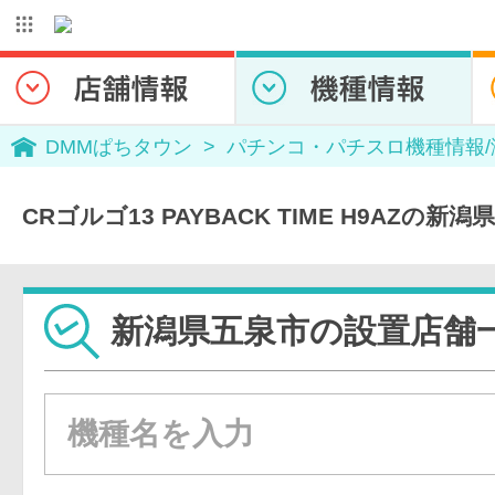
DMMぱちタウン
パチンコ・パチスロ機種情報
CRゴルゴ13 PAYBACK TIME H9AZの
新潟県五泉市の設置店舗