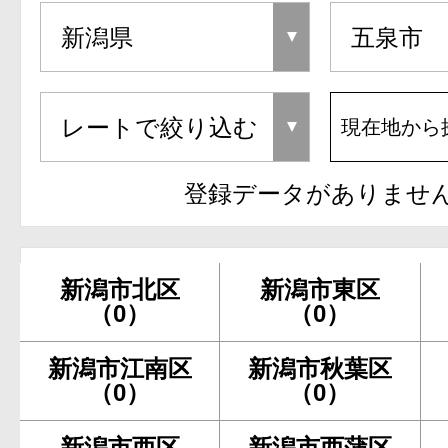
現在地から
登録データがありませ
新潟市北区
新潟市東区
（0）
（0）
新潟市江南区
新潟市秋葉区
（0）
（0）
新潟市西区
新潟市西蒲区