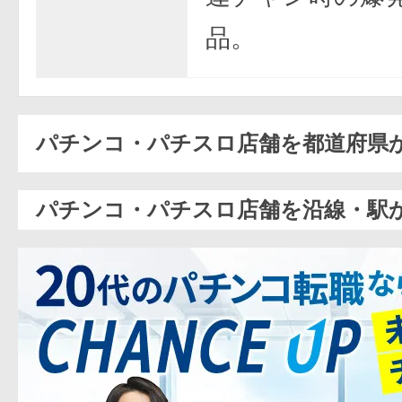
品。
パチンコ・パチスロ店舗を都道府県
パチンコ・パチスロ店舗を沿線・駅