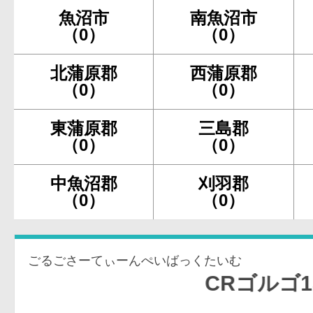
魚沼市
南魚沼市
（0）
（0）
北蒲原郡
西蒲原郡
（0）
（0）
東蒲原郡
三島郡
（0）
（0）
中魚沼郡
刈羽郡
（0）
（0）
ごるごさーてぃーんぺいばっくたいむ
CRゴルゴ13 PAYBA