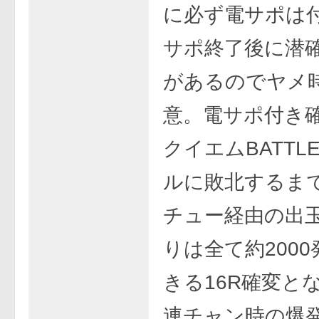
に必ず電サポは
サポ終了後に潜
があるのでヤメ
意。電サポ付き
クイエムBATTL
ルに敗北するま
チュー経由の出
りは全て約200
きる16R確変と
連チャン時の爆