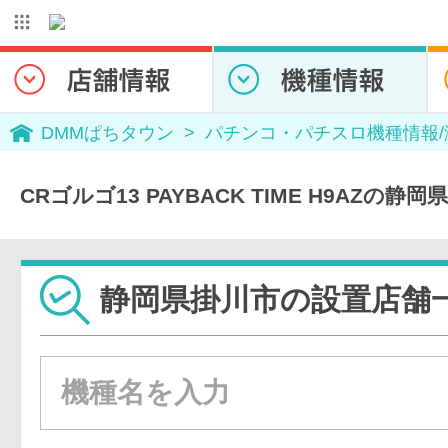
DMMぱちタウン
パチンコ・パチスロ機種情報
CRゴルゴ13 PAYBACK TIME H9AZの
静岡県掛川市の設置店舗