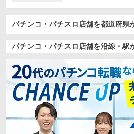
パチンコ・パチスロ店舗を都道府県
パチンコ・パチスロ店舗を沿線・駅