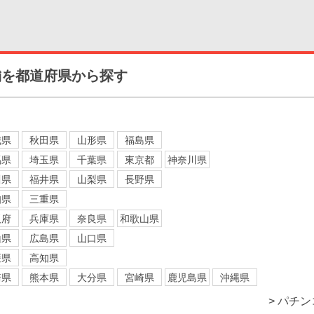
舗を都道府県から探す
城県
秋田県
山形県
福島県
馬県
埼玉県
千葉県
東京都
神奈川県
川県
福井県
山梨県
長野県
知県
三重県
阪府
兵庫県
奈良県
和歌山県
山県
広島県
山口県
媛県
高知県
崎県
熊本県
大分県
宮崎県
鹿児島県
沖縄県
> パチ