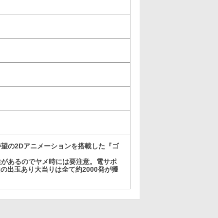
望の2Dアニメーションを搭載した『ゴ
性があるのでヤメ時には要注意。電サポ
の出玉あり大当りは全て約2000発が獲