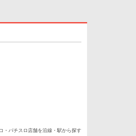
ンコ・パチスロ店舗を沿線・駅から探す