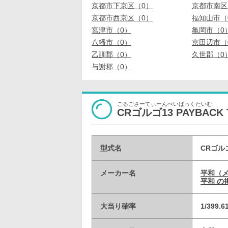
京都市下京区（0）
京都市南区
京都市西京区（0）
福知山市（
宮津市（0）
亀岡市（0
八幡市（0）
京田辺市（
乙訓郡（0）
久世郡（0
与謝郡（0）
ごるごさーてぃーんぺいばっくたいむ
CRゴルゴ13 PAYBACK T
型式名
CRゴルゴ
メーカー名
平和（
平和 の
大当り確率
1/399