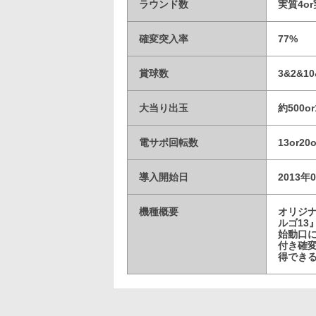
ラウンド数
実質4or
確変突入率
77%
賞球数
3&2&10
大当り出玉
約500or
電サポ回転数
13or20
導入開始日
2013年
機種概要
オリジ
ルゴ13
始動口
付き確変
得できる