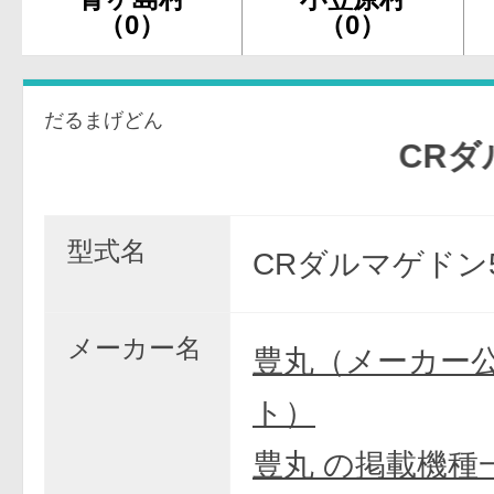
（0）
（0）
だるまげどん
CRダルマゲ
型式名
CRダルマゲドン5
メーカー名
豊丸（メーカー
ト）
豊丸 の掲載機種