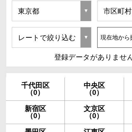
現在地から
登録データがありませ
千代田区
中央区
（0）
（0）
新宿区
文京区
（0）
（0）
墨田区
江東区