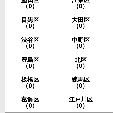
（0）
（0）
目黒区
大田区
（0）
（0）
渋谷区
中野区
（0）
（0）
豊島区
北区
（0）
（0）
板橋区
練馬区
（0）
（0）
葛飾区
江戸川区
（0）
（0）