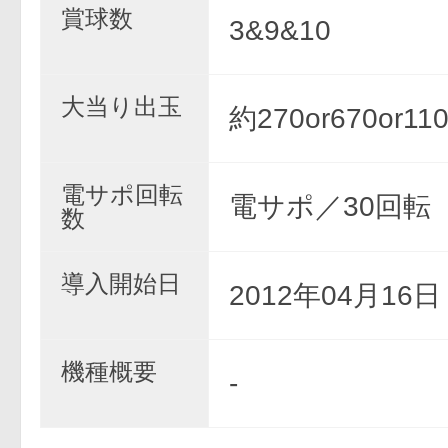
賞球数
3&9&10
大当り出玉
約270or670or11
電サポ回転
電サポ／30回転
数
導入開始日
2012年04月16
機種概要
-