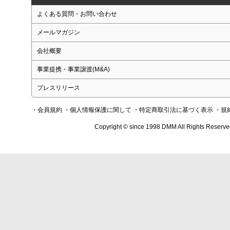
よくある質問・お問い合わせ
メールマガジン
会社概要
事業提携・事業譲渡(M&A)
プレスリリース
・会員規約
・個人情報保護に関して
・特定商取引法に基づく表示
・規
Copyright © since 1998 DMM All Rights Reserve