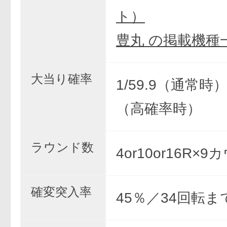
ト）
豊丸 の掲載機種
大当り確率
1/59.9（通常時）1
（高確率時）
ラウンド数
4or10or16R×
確変突入率
45％／34回転ま