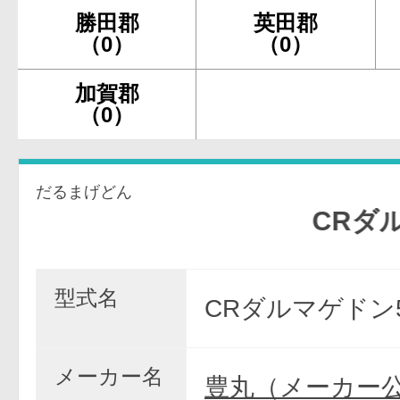
勝田郡
英田郡
（0）
（0）
加賀郡
（0）
だるまげどん
CRダルマゲド
型式名
CRダルマゲドン5
メーカー名
豊丸（メーカー