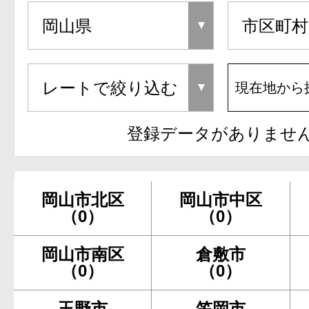
現在地から
登録データがありませ
岡山市北区
岡山市中区
（0）
（0）
岡山市南区
倉敷市
（0）
（0）
玉野市
笠岡市