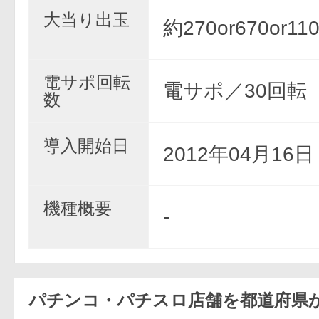
大当り出玉
約270or670or11
電サポ回転
電サポ／30回転
数
導入開始日
2012年04月16
機種概要
-
パチンコ・パチスロ店舗を都道府県