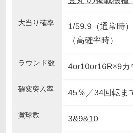
豊丸 の掲載機種
大当り確率
1/59.9（通常時）1
（高確率時）
ラウンド数
4or10or16R×
確変突入率
45％／34回転ま
賞球数
3&9&10