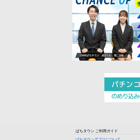
ぱちタウン ご利用ガイド
ぱちタウンアプリについて