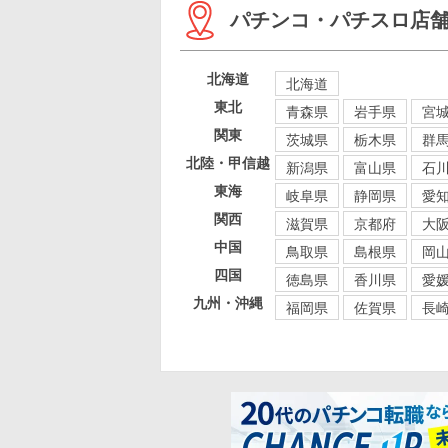
パチンコ・パチスロ店
北海道
北海道
東北
青森県
岩手県
宮
関東
茨城県
栃木県
群
北陸・甲信越
新潟県
富山県
石
東海
岐阜県
静岡県
愛
関西
滋賀県
京都府
大
中国
鳥取県
島根県
岡
四国
徳島県
香川県
愛
九州・沖縄
福岡県
佐賀県
長