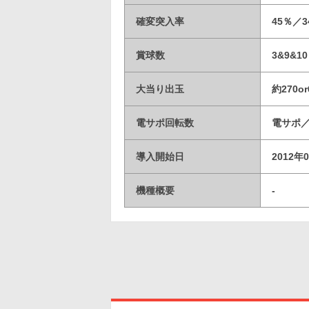
確変突入率
45％／
賞球数
3&9&10
大当り出玉
約270or
電サポ回転数
電サポ／
導入開始日
2012年
機種概要
-