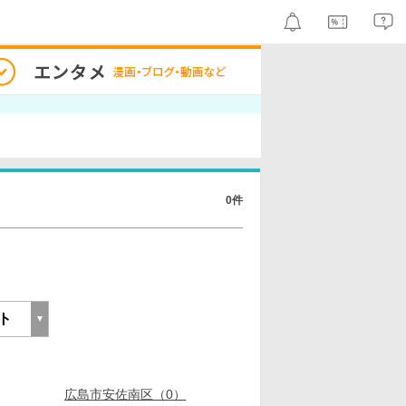
0件
広島市安佐南区（0）