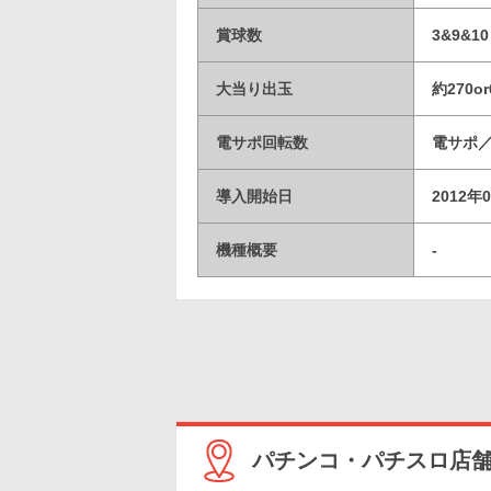
賞球数
3&9&10
大当り出玉
約270or
電サポ回転数
電サポ／
導入開始日
2012年
機種概要
-
パチンコ・パチスロ店