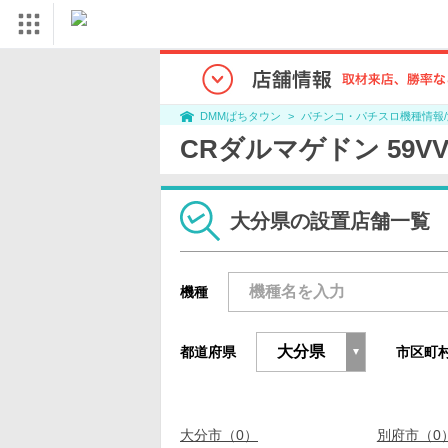
パチンコ・パチスロ機種情報
DMMぱちタウン
CRダルマゲドン 59
大分県の設置店舗一覧
機種
都道府県
市区町
大分市（0）
別府市（0