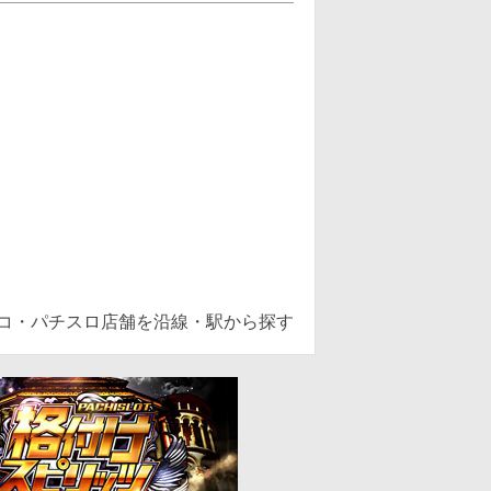
ンコ・パチスロ店舗を沿線・駅から探す