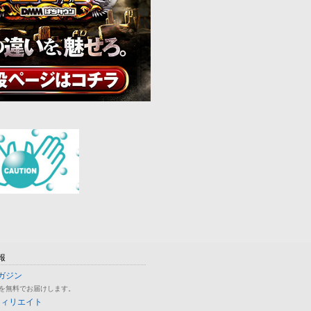
報
ガジン
を無料でお届けします。
フィリエイト