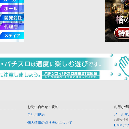
お問い合わせ・規約
お得な情
メールマ
ご利用規約
お得な情報
個人情報の取り扱いについて
DMMア