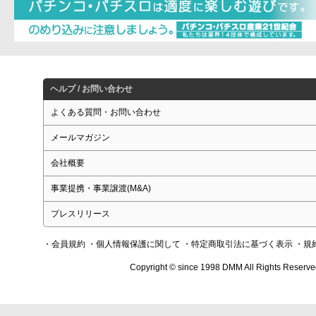
ヘルプ / お問い合わせ
よくある質問・お問い合わせ
メールマガジン
会社概要
事業提携・事業譲渡(M&A)
プレスリリース
・会員規約
・個人情報保護に関して
・特定商取引法に基づく表示
・規
Copyright © since 1998 DMM All Rights Reserve