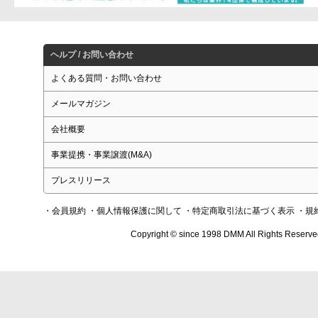
ヘルプ / お問い合わせ
よくある質問・お問い合わせ
メールマガジン
会社概要
事業提携・事業譲渡(M&A)
プレスリリース
・会員規約
・個人情報保護に関して
・特定商取引法に基づく表示
・規
Copyright © since 1998 DMM All Rights Reserve