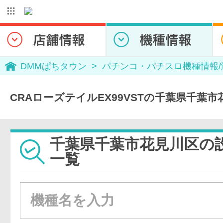
DMMぱちタウン
パチンコ・パチスロ機種情報
CRAローズテイルEX99VSTの千葉県千葉
千葉県千葉市花見川区の
一覧