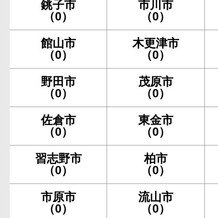
銚子市
市川市
（0）
（0）
館山市
木更津市
（0）
（0）
野田市
茂原市
（0）
（0）
佐倉市
東金市
（0）
（0）
習志野市
柏市
（0）
（0）
市原市
流山市
（0）
（0）