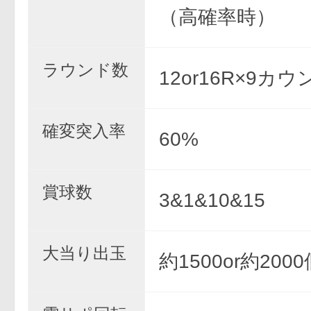
（高確率時）
ラウンド数
12or16R×9カウ
確変突入率
60%
賞球数
3&1&10&15
大当り出玉
約1500or約2000