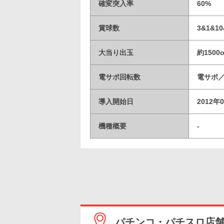
確変突入率
60%
賞球数
3&1&10
大当り出玉
約1500
電サポ回転数
電サポ／
導入開始日
2012年
機種概要
-
パチンコ・パチスロ店