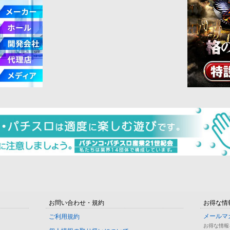
お問い合わせ・規約
お得な情
メールマ
ご利用規約
お得な情報