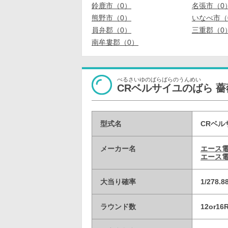
鈴鹿市（0）
名張市（0
熊野市（0）
いなべ市（
員弁郡（0）
三重郡（0
南牟婁郡（0）
べるさいゆのばらばらのうんめい
CRベルサイユのばら 薔
型式名
CRベル
メーカー名
エース
エース電
大当り確率
1/278
ラウンド数
12or1