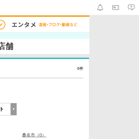
店舗
0件
桑名市（0）