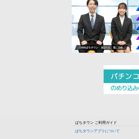
ぱちタウン ご利用ガイド
ぱちタウンアプリについて