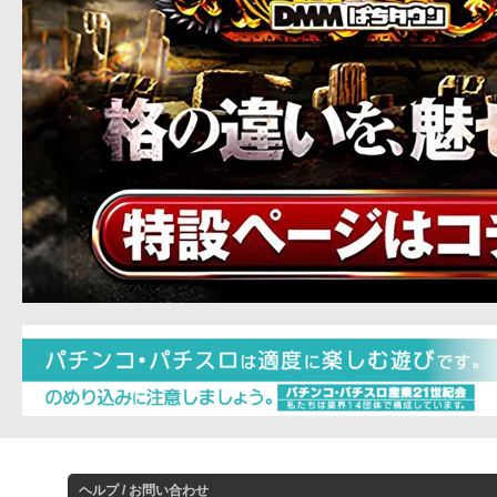
ヘルプ / お問い合わせ