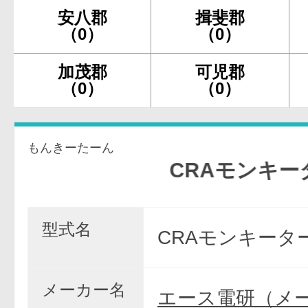
安八郡
揖斐郡
（0）
（0）
加茂郡
可児郡
（0）
（0）
もんきーたーん
CRAモンキーターン
型式名
CRAモンキータ
メーカー名
エース電研（メ