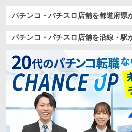
パチンコ・パチスロ店舗を都道府県
パチンコ・パチスロ店舗を沿線・駅