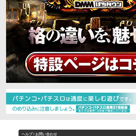
ヘルプ / お問い合わせ