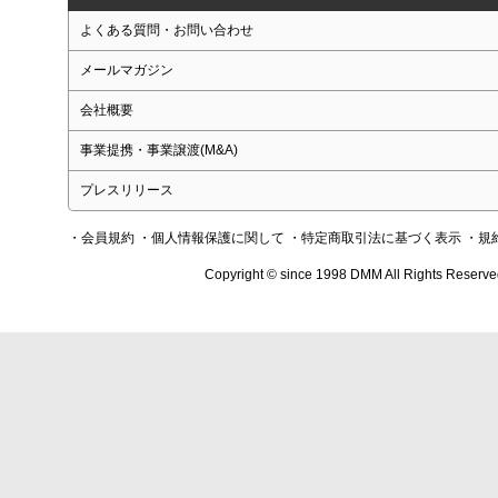
よくある質問・お問い合わせ
メールマガジン
会社概要
事業提携・事業譲渡(M&A)
プレスリリース
・会員規約
・個人情報保護に関して
・特定商取引法に基づく表示
・規
Copyright © since 1998 DMM All Rights Reserve