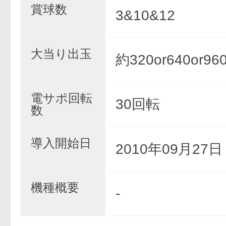
賞球数
3&10&12
大当り出玉
約320or640or96
電サポ回転
30回転
数
導入開始日
2010年09月27
機種概要
-