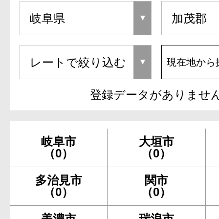
現在地から
登録データがありませ
岐阜市
大垣市
（0）
（0）
多治見市
関市
（0）
（0）
美濃市
瑞浪市