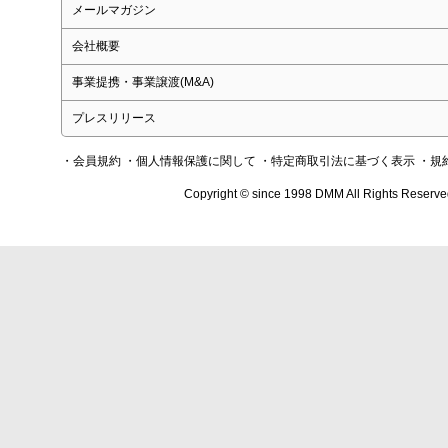
メールマガジン
会社概要
事業提携・事業譲渡(M&A)
プレスリリース
・会員規約
・個人情報保護に関して
・特定商取引法に基づく表示
・規
Copyright © since 1998 DMM All Rights Reserve