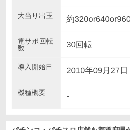
大当り出玉
約320or640or96
電サポ回転
30回転
数
導入開始日
2010年09月27
機種概要
-
パチンコ・パチスロ店舗を都道府県