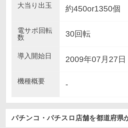
大当り出玉
約450or1350個
電サポ回転
30回転
数
導入開始日
2009年07月27
機種概要
-
パチンコ・パチスロ店舗を都道府県