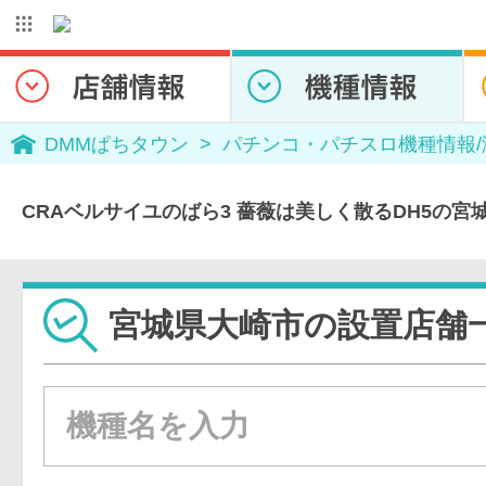
DMMぱちタウン
パチンコ・パチスロ機種情報
CRAベルサイユのばら3 薔薇は美しく散るDH5の
宮城県大崎市の設置店舗