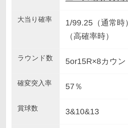
大当り確率
1/99.25（通常時）
（高確率時）
ラウンド数
5or15R×8カウ
確変突入率
57％
賞球数
3&10&13