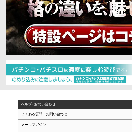
ヘルプ / お問い合わせ
よくある質問・お問い合わせ
メールマガジン