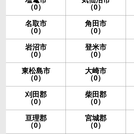
（0）
（0）
名取市
角田市
（0）
（0）
岩沼市
登米市
（0）
（0）
東松島市
大崎市
（0）
（0）
刈田郡
柴田郡
（0）
（0）
亘理郡
宮城郡
（0）
（0）