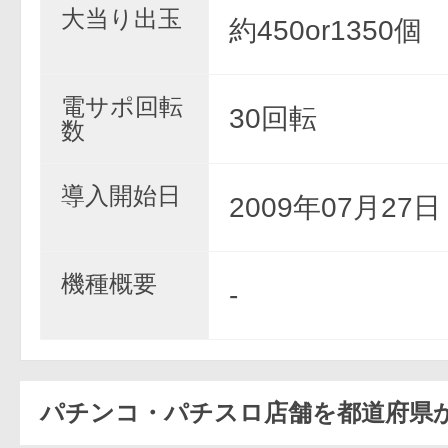
大当り出玉
約450or1350個
電サポ回転
30回転
数
導入開始日
2009年07月27
機種概要
-
パチンコ・パチスロ店舗を都道府県