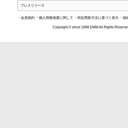
プレスリリース
・会員規約
・個人情報保護に関して
・特定商取引法に基づく表示
・規
Copyright © since 1998 DMM All Rights Reserve