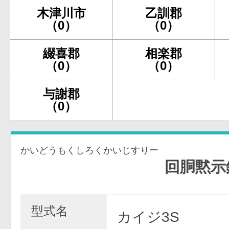
木津川市
乙訓郡
（0）
（0）
綴喜郡
相楽郡
（0）
（0）
与謝郡
（0）
かいどうもくしろくかいじすりー
回胴黙示録カ
型式名
カイジ3S