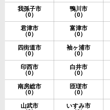
我孫子市
鴨川市
（0）
（0）
君津市
富津市
（0）
（0）
四街道市
袖ヶ浦市
（0）
（0）
印西市
白井市
（0）
（0）
南房総市
匝瑳市
（0）
（0）
山武市
いすみ市