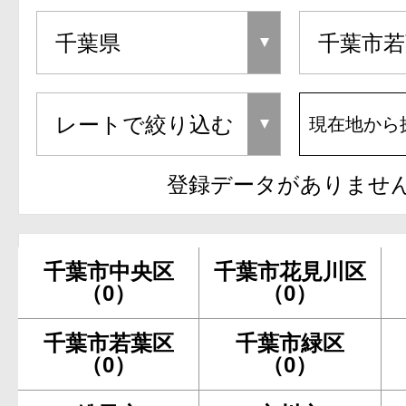
現在地から
登録データがありませ
千葉市中央区
千葉市花見川区
（0）
（0）
千葉市若葉区
千葉市緑区
（0）
（0）