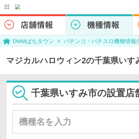
DMMぱちタウン
パチンコ・パチスロ機種情報
マジカルハロウィン2の千葉県いす
千葉県いすみ市の設置店