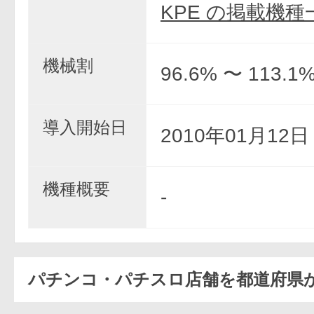
KPE の掲載機種
機械割
96.6% 〜 113.1
導入開始日
2010年01月12
機種概要
-
パチンコ・パチスロ店舗を都道府県