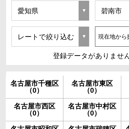
現在地から
登録データがありませ
名古屋市千種区
名古屋市東区
（0）
（0）
名古屋市西区
名古屋市中村区
（0）
（0）
名古屋市昭和区
名古屋市瑞穂区