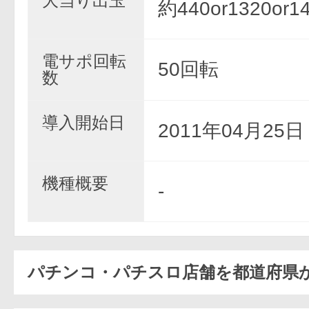
大当り出玉
約440or1320or1
電サポ回転
50回転
数
導入開始日
2011年04月25
機種概要
-
パチンコ・パチスロ店舗を都道府県