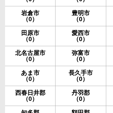
岩倉市
豊明市
（0）
（0）
田原市
愛西市
（0）
（0）
北名古屋市
弥富市
（0）
（0）
あま市
長久手市
（0）
（0）
西春日井郡
丹羽郡
（0）
（0）
知多郡
額田郡