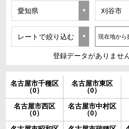
現在地から
登録データがありませ
名古屋市千種区
名古屋市東区
（0）
（0）
名古屋市西区
名古屋市中村区
（0）
（0）
名古屋市昭和区
名古屋市瑞穂区