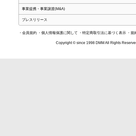
事業提携・事業譲渡(M&A)
プレスリリース
・会員規約
・個人情報保護に関して
・特定商取引法に基づく表示
・規
Copyright © since 1998 DMM All Rights Reserve