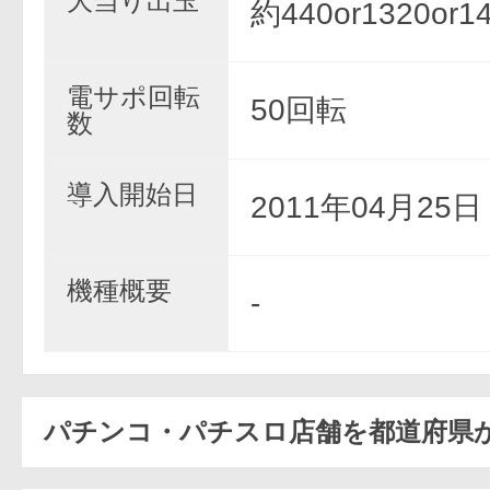
大当り出玉
約440or1320or1
電サポ回転
50回転
数
導入開始日
2011年04月25
機種概要
-
パチンコ・パチスロ店舗を都道府県