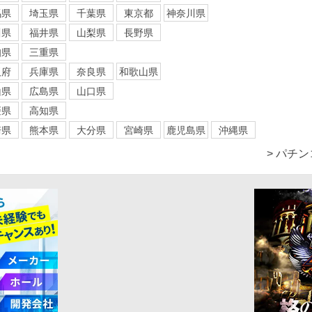
馬県
埼玉県
千葉県
東京都
神奈川県
川県
福井県
山梨県
長野県
知県
三重県
阪府
兵庫県
奈良県
和歌山県
山県
広島県
山口県
媛県
高知県
崎県
熊本県
大分県
宮崎県
鹿児島県
沖縄県
> パチ