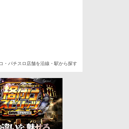
ンコ・パチスロ店舗を沿線・駅から探す