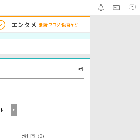
0件
滑川市（0）