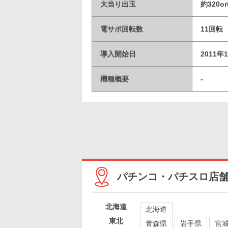
大当り出玉
約320or
電サポ回転数
11回転
導入開始日
2011年
機種概要
-
パチンコ・パチスロ店
北海道
北海道
東北
青森県
岩手県
宮