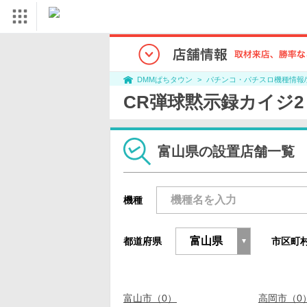
パチンコ・パチスロ機種情報
DMMぱちタウン
CR弾球黙示録カイジ2
富山県の設置店舗一覧
機種
都道府県
市区町
富山市（0）
高岡市（0