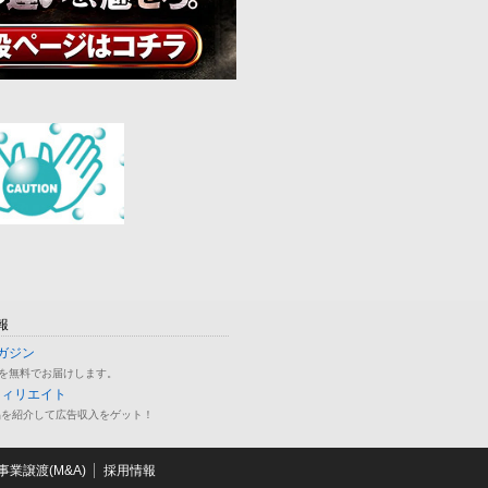
報
ガジン
を無料でお届けします。
フィリエイト
品を紹介して広告収入をゲット！
業譲渡(M&A)
採用情報