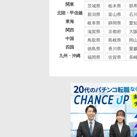
関東
茨城県
栃木県
群
北陸・甲信越
新潟県
富山県
石
東海
岐阜県
静岡県
愛
関西
滋賀県
京都府
大
中国
鳥取県
島根県
岡
四国
徳島県
香川県
愛
九州・沖縄
福岡県
佐賀県
長