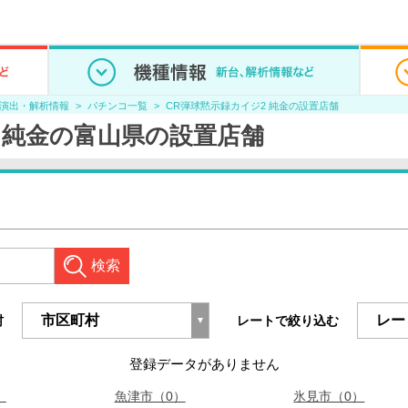
/演出・解析情報
パチンコ一覧
CR弾球黙示録カイジ2 純金の設置店舗
 純金の富山県の設置店舗
検索
村
レートで絞り込む
登録データがありません
）
魚津市（0）
氷見市（0）