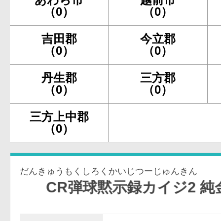
（0）
（0）
吉田郡
今立郡
（0）
（0）
丹生郡
三方郡
（0）
（0）
三方上中郡
（0）
だんきゅうもくしろくかいじつーじゅんきん
CR弾球黙示録カイジ2 純金