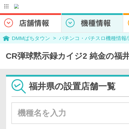
DMMぱちタウン
パチンコ・パチスロ機種情報
CR弾球黙示録カイジ2 純金の福
福井県の設置店舗一覧