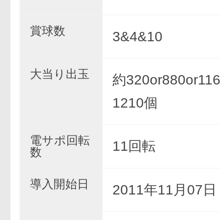
賞球数
3&4&10
大当り出玉
約320or880or116
1210個
電サポ回転
11回転
数
導入開始日
2011年11月07