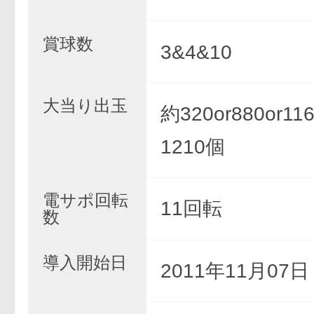
賞球数
3&4&10
大当り出玉
約320or880or116
1210個
電サポ回転
11回転
数
導入開始日
2011年11月07