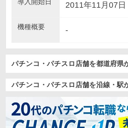
導入開始日
2011年11月07
機種概要
-
パチンコ・パチスロ店舗を都道府県
パチンコ・パチスロ店舗を沿線・駅