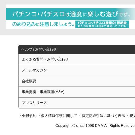
ヘルプ / お問い合わせ
よくある質問・お問い合わせ
メールマガジン
会社概要
事業提携・事業譲渡(M&A)
プレスリリース
・会員規約
・個人情報保護に関して
・特定商取引法に基づく表示
・規
Copyright © since 1998 DMM All Rights Reserve