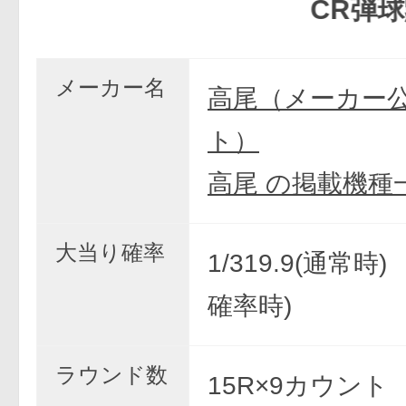
CR弾球黙示
メーカー名
高尾（メーカー
ト）
高尾 の掲載機種
大当り確率
1/319.9(通常時) 
確率時)
ラウンド数
15R×9カウント