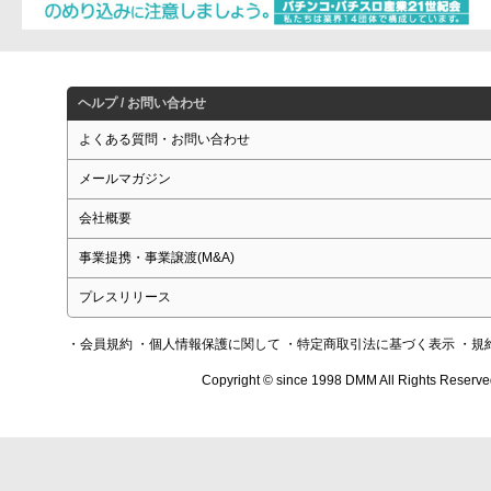
ヘルプ / お問い合わせ
よくある質問・お問い合わせ
メールマガジン
会社概要
事業提携・事業譲渡(M&A)
プレスリリース
・会員規約
・個人情報保護に関して
・特定商取引法に基づく表示
・規
Copyright © since 1998 DMM All Rights Reserve