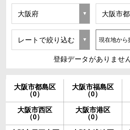
現在地から
登録データがありませ
大阪市都島区
大阪市福島区
（0）
（0）
大阪市西区
大阪市港区
（0）
（0）