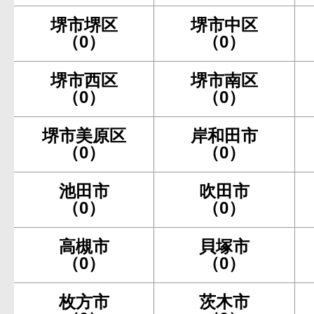
堺市堺区
堺市中区
（0）
（0）
堺市西区
堺市南区
（0）
（0）
堺市美原区
岸和田市
（0）
（0）
池田市
吹田市
（0）
（0）
高槻市
貝塚市
（0）
（0）
枚方市
茨木市