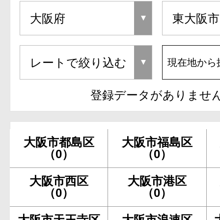
現在地から
登録データがありませ
大阪市都島区
大阪市福島区
（0）
（0）
大阪市西区
大阪市港区
（0）
（0）
大阪市天王寺区
大阪市浪速区