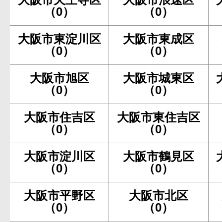
（0）
（0）
大阪市東淀川区
大阪市東成区
（0）
（0）
大阪市旭区
大阪市城東区
（0）
（0）
大阪市住吉区
大阪市東住吉区
（0）
（0）
大阪市淀川区
大阪市鶴見区
（0）
（0）
大阪市平野区
大阪市北区
（0）
（0）