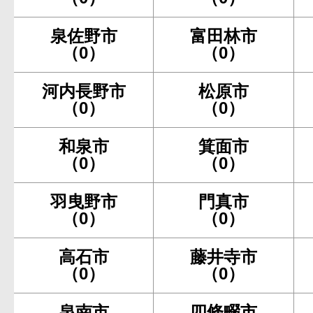
泉佐野市
富田林市
（0）
（0）
河内長野市
松原市
（0）
（0）
和泉市
箕面市
（0）
（0）
羽曳野市
門真市
（0）
（0）
高石市
藤井寺市
（0）
（0）
泉南市
四條畷市