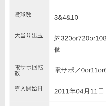
賞球数
3&4&10
大当り出玉
約320or720or108
個
電サポ回転
電サポ／0or11or
数
導入開始日
2011年04月11